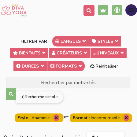
FILTRER PAR
LANGUES
STYLES
BIENFAITS
CRÉATEURS
NIVEAUX
DURÉES
FORMATS
Réinitialiser
Terme exact
Au moins un des mots
Tous les mots
Recherche simple
Style :
Anatomie
ET
Format :
Incontournable