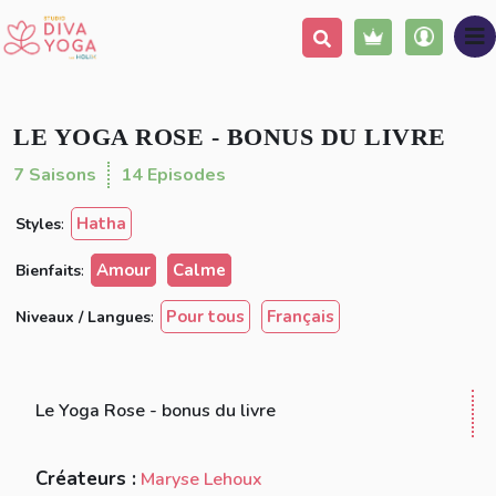
Ajouter à ma liste
(12 avis)
Partager
Vintage
LE YOGA ROSE - BONUS DU LIVRE
7 Saisons
14 Episodes
Hatha
Styles
:
Amour
Calme
Bienfaits
:
Pour tous
Français
Niveaux / Langues
:
Le Yoga Rose - bonus du livre
Créateurs :
Maryse Lehoux