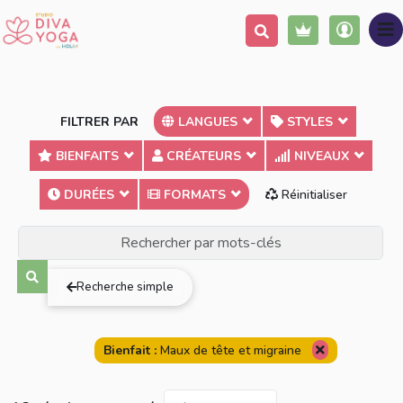
FILTRER PAR
LANGUES
STYLES
BIENFAITS
CRÉATEURS
NIVEAUX
DURÉES
FORMATS
Réinitialiser
Terme exact
Au moins un des mots
Tous les mots
Recherche simple
Bienfait :
Maux de tête et migraine