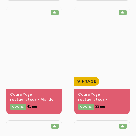
VINTAGE
Cours Yoga
Cours Yoga
restaurateur - Mal de
restaurateur -
tête
Détendre le psoas
41min
32min
COURS
COURS