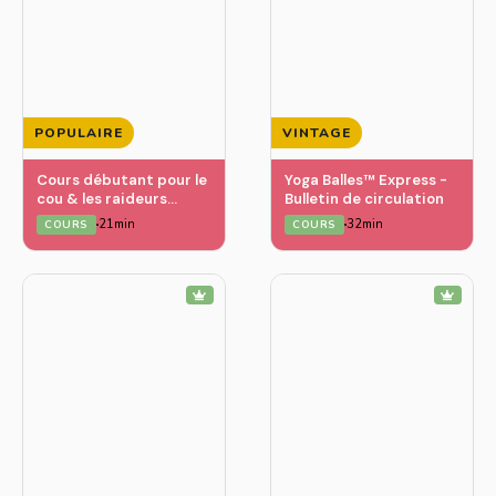
POPULAIRE
VINTAGE
Cours débutant pour le
Yoga Balles™️ Express -
cou & les raideurs
Bulletin de circulation
cervicales
21min
32min
COURS
COURS