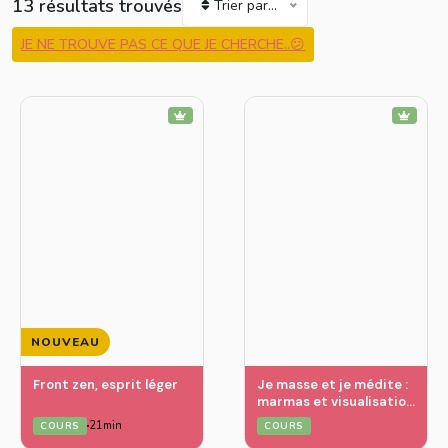
13 résultats trouvés
Trier par...
JE NE TROUVE PAS CE QUE JE CHERCHE..😕
NOUVEAU
Front zen, esprit léger
Je masse et je médite :
marmas et visualisation
du triangle
21min
COURS
COURS