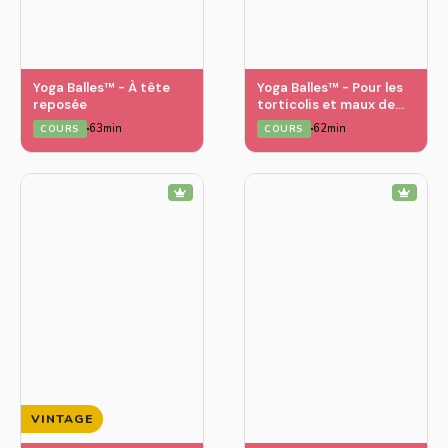
Yoga Balles™️ - À tête
Yoga Balles™️ - Pour les
reposée
torticolis et maux de
tête
63min
62min
COURS
COURS
VINTAGE