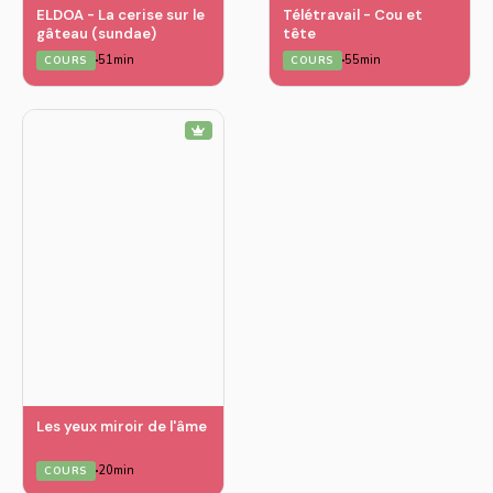
ELDOA - La cerise sur le
Télétravail - Cou et
gâteau (sundae)
tête
51min
55min
COURS
COURS
Les yeux miroir de l'âme
20min
COURS