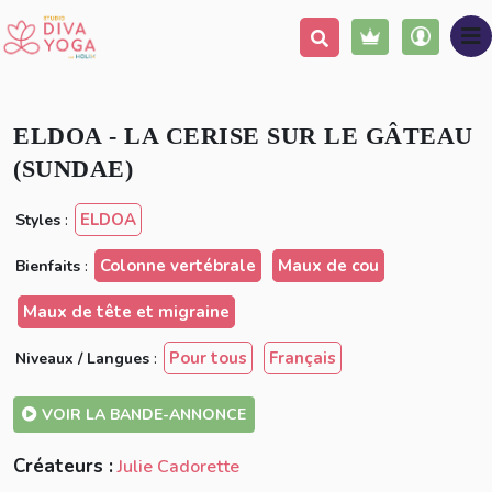
Ajouter à ma liste
Partager
Vintage
ELDOA - LA CERISE SUR LE GÂTEAU
(SUNDAE)
ELDOA
Styles
:
Colonne vertébrale
Maux de cou
Bienfaits
:
Maux de tête et migraine
Pour tous
Français
Niveaux / Langues
:
VOIR LA BANDE-ANNONCE
Créateurs :
Julie Cadorette