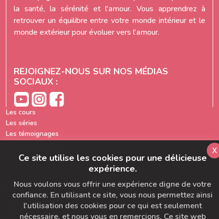
la santé, la sérénité et l'amour. Vous apprendrez à
retrouver un équilibre entre votre monde intérieur et le
monde extérieur pour évoluer vers l'amour.
REJOIGNEZ-NOUS SUR NOS MÉDIAS
SOCIAUX :
Les cours
Les séries
Les témoignages
Les abonnements
x
Formation prof de yoga
Ce site utilise les cookies pour une délicieuse
expérience.
Nous voulons vous offrir une expérience digne de votre
FAQ
confiance. En utilisant ce site, vous nous permettez ainsi
Ajoutez-nous à votre carnet d'adresse
l'utilisation des cookies pour ce qui est seulement
Le bon départ
nécessaire, et nous vous en remercions. Ce site web
SymbioBoard