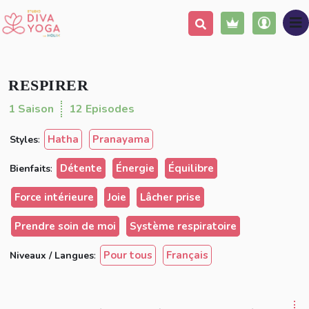
Ajouter à ma liste
(41 avis)
Partager
RESPIRER
1 Saison
12 Episodes
Hatha
Pranayama
Styles
:
Détente
Énergie
Équilibre
Bienfaits
:
Force intérieure
Joie
Lâcher prise
Prendre soin de moi
Système respiratoire
Pour tous
Français
Niveaux / Langues
: