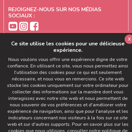
REJOIGNEZ-NOUS SUR NOS MÉDIAS
SOCIAUX :
Les cours
x
Les séries
Ce site utilise les cookies pour une délicieuse
Les témoignages
expérience.
Les abonnements
Nous voulons vous offrir une expérience digne de votre
Formation prof de yoga
confiance. En utilisant ce site, vous nous permettez ainsi
l'utilisation des cookies pour ce qui est seulement
nécessaire, et nous vous en remercions. Ce site web
FAQ
stocke les cookies uniquement sur votre ordinateur pour
Ajoutez-nous à votre carnet d'adresse
collecter des informations sur la manière dont vous
Le bon départ
interagissez avec notre site web et nous permettent de
SymbioBoard
nous souvenir de vos préférences et d'améliorer votre
Politique BaseCamp
expérience de navigation, ainsi que pour l'analyse et les
A propos du Studio Diva Yoga
indicateurs concernant nos visiteurs à la fois sur ce site
CGU & Politique de Confidentialité
web et sur d'autres supports. Pour en savoir plus sur les
Pour nous contacter
cookies que nous utilisons, consultez notre politique de