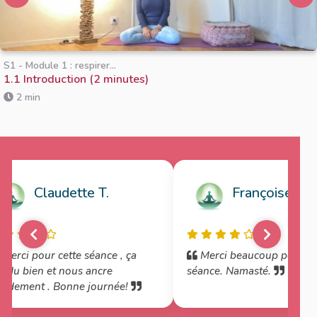
S1 - Module 1 : respirer...
1.1 Introduction (2 minutes)
2 min
Claudette T.
Françoise B.
Merci pour cette séance , ça
Merci beaucoup pour ce
it du bien et nous ancre
séance. Namasté.
pidement . Bonne journée!