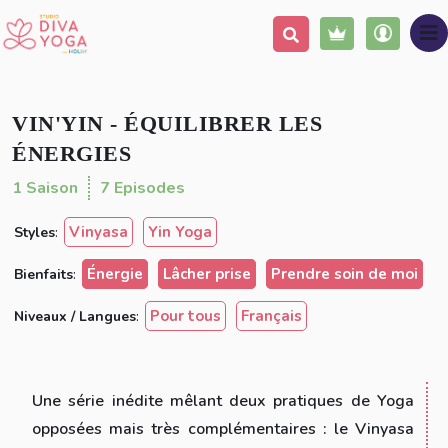
Ajouter à ma liste
(52 avis)
Partager
VIN'YIN - ÉQUILIBRER LES
ÉNERGIES
1 Saison
7 Episodes
Vinyasa
Yin Yoga
Styles
:
Énergie
Lâcher prise
Prendre soin de moi
Bienfaits
:
Pour tous
Français
Niveaux / Langues
:
Une série inédite mêlant deux pratiques de Yoga
opposées mais très complémentaires : le Vinyasa