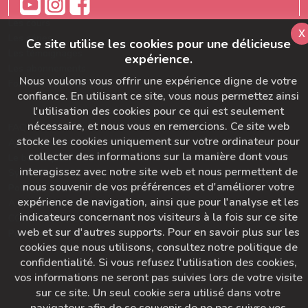
Les cours
x
Les séries
Ce site utilise les cookies pour une délicieuse
Les témoignages
expérience.
Les abonnements
Nous voulons vous offrir une expérience digne de votre
Formation prof de yoga
confiance. En utilisant ce site, vous nous permettez ainsi
l'utilisation des cookies pour ce qui est seulement
nécessaire, et nous vous en remercions. Ce site web
FAQ
stocke les cookies uniquement sur votre ordinateur pour
Ajoutez-nous à votre carnet d'adresse
collecter des informations sur la manière dont vous
Le bon départ
interagissez avec notre site web et nous permettent de
SymbioBoard
nous souvenir de vos préférences et d'améliorer votre
Politique BaseCamp
expérience de navigation, ainsi que pour l'analyse et les
A propos du Studio Diva Yoga
indicateurs concernant nos visiteurs à la fois sur ce site
CGU & Politique de Confidentialité
web et sur d'autres supports. Pour en savoir plus sur les
Pour nous contacter
cookies que nous utilisons, consultez notre politique de
confidentialité. Si vous refusez l'utilisation des cookies,
vos informations ne seront pas suivies lors de votre visite
sur ce site. Un seul cookie sera utilisé dans votre