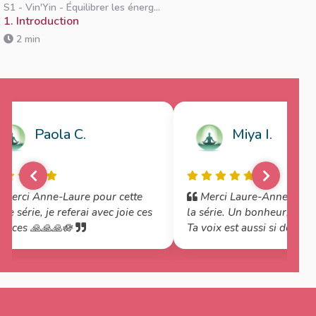
S1 - Vin'Yin - Équilibrer les énerg...
1. Introduction
2 min
Paola C.
Miya I.
Merci Anne-Laure pour cette
Merci Laure-Anne, Je découvre
lle série, je referai avec joie ces
la série. Un bonheur, un c
ances 🙏🙏🙏🪷
Ta voix est aussi si douce… U
retour à soi, évident. Merc