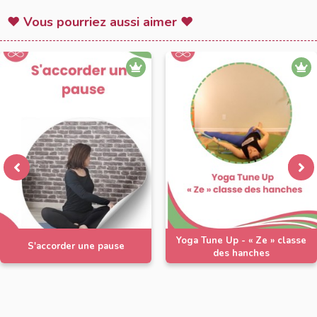
♥ Vous pourriez aussi aimer ♥
Yoga Tune Up - « Ze » classe
S'accorder une pause
des hanches