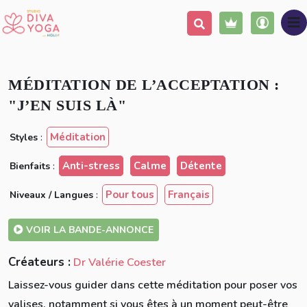
Ajouter à ma liste
Partager
MÉDITATION DE L’ACCEPTATION :
"J’EN SUIS LÀ"
Méditation
Styles
:
Anti-stress
Calme
Détente
Bienfaits
:
Pour tous
Français
Niveaux / Langues
:
VOIR LA BANDE-ANNONCE
Créateurs :
Dr Valérie Coester
Laissez-vous guider dans cette méditation pour poser vos
valises, notamment si vous êtes à un moment peut-être