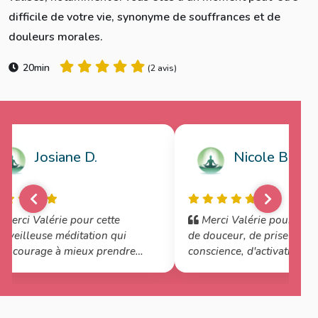
difficile de votre vie, synonyme de souffrances et de
douleurs morales.
20min
(
2 avis
)
Josiane D.
Nicole B.
Merci Valérie pour cette
Merci Valérie pour cette
rveilleuse méditation qui
de douceur, de prise de
encourage à mieux prendre
conscience, d'activation de
in de moi. Namaste
ressources et de connexio
moment présent.....Elle m'a
un bien fou et je vais la ref
régulièrement.....