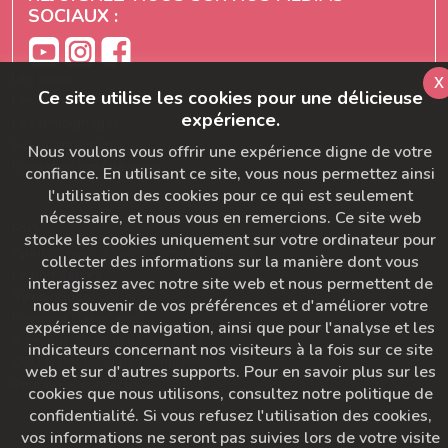
SOCIAUX :
Les cours
x
Ce site utilise les cookies pour une délicieuse
Les séries
expérience.
Les témoignages
Les abonnements
Nous voulons vous offrir une expérience digne de votre
Formation prof de yoga
confiance. En utilisant ce site, vous nous permettez ainsi
l'utilisation des cookies pour ce qui est seulement
nécessaire, et nous vous en remercions. Ce site web
FAQ
stocke les cookies uniquement sur votre ordinateur pour
Ajoutez-nous à votre carnet d'adresse
collecter des informations sur la manière dont vous
Le bon départ
interagissez avec notre site web et nous permettent de
SymbioBoard
nous souvenir de vos préférences et d'améliorer votre
Politique BaseCamp
expérience de navigation, ainsi que pour l'analyse et les
A propos du Studio Diva Yoga
indicateurs concernant nos visiteurs à la fois sur ce site
CGU & Politique de Confidentialité
web et sur d'autres supports. Pour en savoir plus sur les
Pour nous contacter
cookies que nous utilisons, consultez notre politique de
confidentialité. Si vous refusez l'utilisation des cookies,
vos informations ne seront pas suivies lors de votre visite