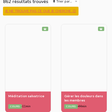
862 résultats trouvés
Trier par...
JE NE TROUVE PAS CE QUE JE CHERCHE..😕
Méditation salvatrice
Gérer les douleurs dans
les membres
11min
44min
COURS
COURS