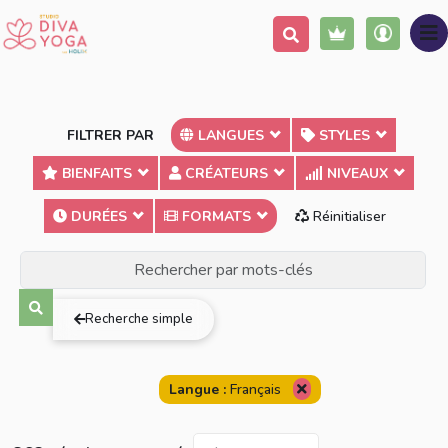
FILTRER PAR
LANGUES
STYLES
BIENFAITS
CRÉATEURS
NIVEAUX
DURÉES
FORMATS
Réinitialiser
Terme exact
Au moins un des mots
Tous les mots
Recherche simple
Langue :
Français