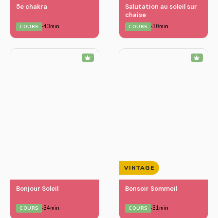
5e chakra
Salutation au soleil sur
chaise
43min
30min
COURS
COURS
VINTAGE
Bonjour Soleil
Bonsoir Sommeil
34min
31min
COURS
COURS