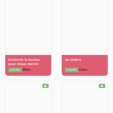
Endormir la douleur
3e chakra
pour mieux dormir
36min
42min
COURS
COURS