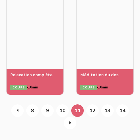
Relaxation complète
Méditation du dos
10min
10min
COURS
COURS
8
9
10
11
12
13
14