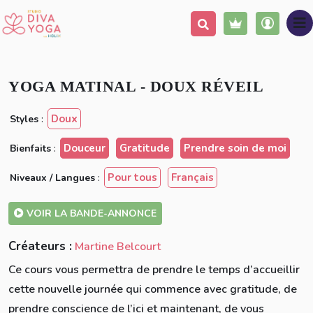
Ajouter à ma liste
Partager
YOGA MATINAL - DOUX RÉVEIL
Doux
Styles
:
Douceur
Gratitude
Prendre soin de moi
Bienfaits
:
Pour tous
Français
Niveaux / Langues
:
VOIR LA BANDE-ANNONCE
Créateurs :
Martine Belcourt
Ce cours vous permettra de prendre le temps d’accueillir
cette nouvelle journée qui commence avec gratitude, de
prendre conscience de l’ici et maintenant, de vous