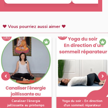
(quand mon mari est déjà parti
travailler !!!) je la faisais seule
mais être accompagnée par toi
chère Martine dès le réveil c’est
très sympa aussi 😇😂🙏🙏❤️❤️❤️
♥ Vous pourriez aussi aimer ♥
Canaliser l'énergie
Yoga du soir - En direction
jaillissante au printemps
d'un sommeil réparateur