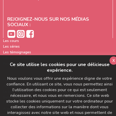
REJOIGNEZ-NOUS SUR NOS MÉDIAS
SOCIAUX :
Les cours
Les séries
Les témoignages
Les abonnements
x
Formation prof de yoga
Ce site utilise les cookies pour une délicieuse
expérience.
Nous voulons vous offrir une expérience digne de votre
FAQ
confiance. En utilisant ce site, vous nous permettez ainsi
Ajoutez-nous à votre carnet d'adresse
l'utilisation des cookies pour ce qui est seulement
Le bon départ
nécessaire, et nous vous en remercions. Ce site web
SymbioBoard
stocke les cookies uniquement sur votre ordinateur pour
Politique BaseCamp
collecter des informations sur la manière dont vous
A propos du Studio Diva Yoga
interagissez avec notre site web et nous permettent de
CGU & Politique de Confidentialité