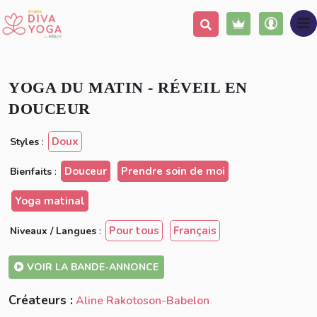
Ajouter à ma liste
Partager
Vintage
YOGA DU MATIN - RÉVEIL EN
DOUCEUR
Doux
Styles
:
Douceur
Prendre soin de moi
Bienfaits
:
Yoga matinal
Pour tous
Français
Niveaux / Langues
:
VOIR LA BANDE-ANNONCE
Créateurs :
Aline Rakotoson-Babelon