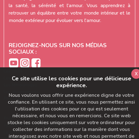
la santé, la sérénité et l'amour. Vous apprendrez à
retrouver un équilibre entre votre monde intérieur et le
monde extérieur pour évoluer vers l'amour.
REJOIGNEZ-NOUS SUR NOS MÉDIAS
SOCIAUX :
Les cours
x
Ce site utilise les cookies pour une délicieuse
Les séries
expérience.
Les témoignages
Les abonnements
Nous voulons vous offrir une expérience digne de votre
Formation prof de yoga
confiance. En utilisant ce site, vous nous permettez ainsi
l'utilisation des cookies pour ce qui est seulement
nécessaire, et nous vous en remercions. Ce site web
FAQ
stocke les cookies uniquement sur votre ordinateur pour
Ajoutez-nous à votre carnet d'adresse
collecter des informations sur la manière dont vous
Le bon départ
interagissez avec notre site web et nous permettent de
SymbioBoard