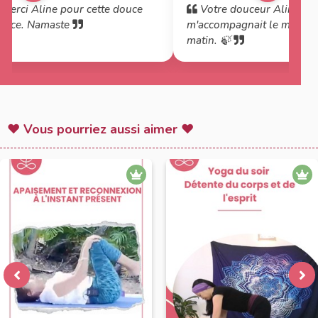
Merci Aline pour cette douce
Votre douceur Aline est 
ance. Namaste
m'accompagnait le mieux c
matin. 🍃
♥ Vous pourriez aussi aimer ♥