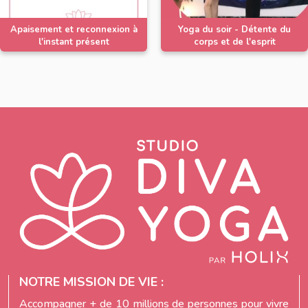
Apaisement et reconnexion à
Yoga du soir - Détente du
l'instant présent
corps et de l'esprit
NOTRE MISSION DE VIE :
Accompagner + de 10 millions de personnes pour vivre