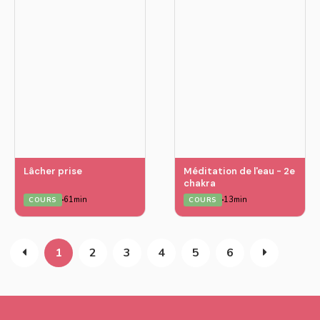
Lâcher prise
Méditation de l'eau - 2e
chakra
61min
13min
COURS
COURS
1
2
3
4
5
6