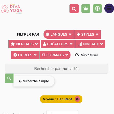
FILTRER PAR
LANGUES
STYLES
BIENFAITS
CRÉATEURS
NIVEAUX
DURÉES
FORMATS
Réinitialiser
Terme exact
Au moins un des mots
Tous les mots
Recherche simple
Niveau :
Débutant