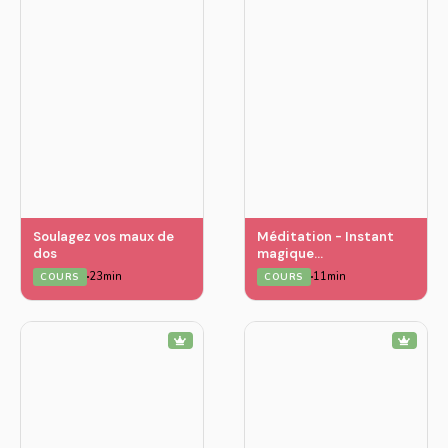
Soulagez vos maux de
Méditation - Instant
dos
magique
d'enracinement - 1er
23min
11min
COURS
COURS
chakra