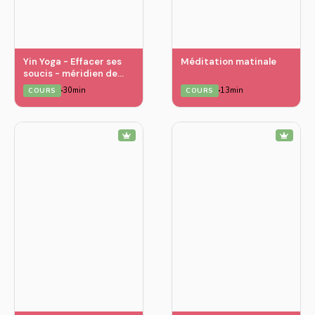
Yin Yoga - Effacer ses
Méditation matinale
soucis - méridien de
l’estomac et de la rate
30min
13min
COURS
COURS