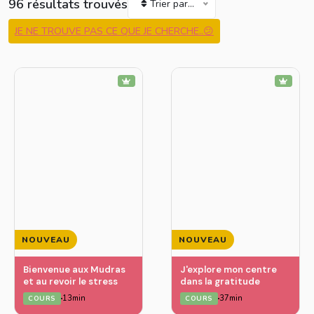
96 résultats trouvés
Trier par...
JE NE TROUVE PAS CE QUE JE CHERCHE..😕
NOUVEAU
NOUVEAU
Bienvenue aux Mudras
J'explore mon centre
et au revoir le stress
dans la gratitude
13min
37min
COURS
COURS