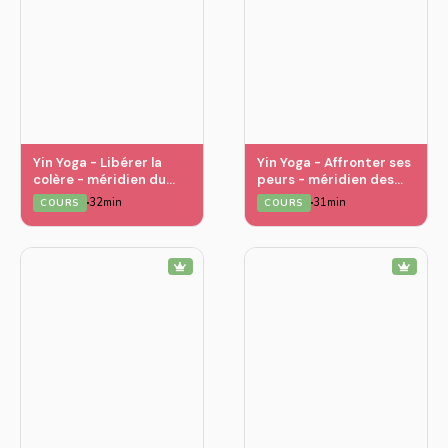
Yin Yoga - Libérer la
Yin Yoga - Affronter ses
colère - méridien du
peurs - méridien des
foie
reins
32min
31min
COURS
COURS