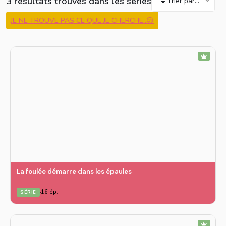
3 résultats trouvés dans les séries
Trier par...
JE NE TROUVE PAS CE QUE JE CHERCHE..😕
La foulée démarre dans les épaules
16 ép.
SÉRIE