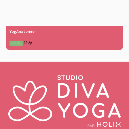
YogAnatomie
23 ép.
SÉRIE