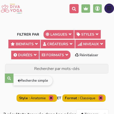
FILTRER PAR
LANGUES
STYLES
BIENFAITS
CRÉATEURS
NIVEAUX
DURÉES
FORMATS
Réinitialiser
Terme exact
Au moins un des mots
Tous les mots
Recherche simple
Style :
Anatomie
ET
Format :
Classique