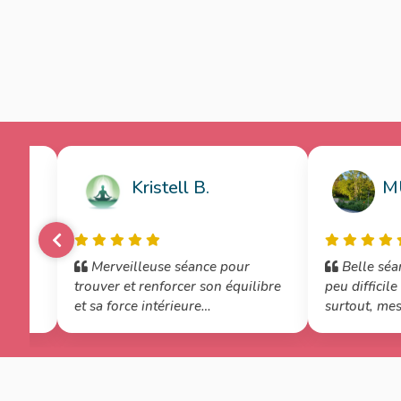
Kristell B.
MU
Merveilleuse séance pour
Belle séan
t
trouver et renforcer son équilibre
peu difficile 
 À
et sa force intérieure
surtout, mes 
accompagnée par la douceur de
beaucoup bou
Maryse. Merci !
essayer de le
refaire cett
s'est bien apa