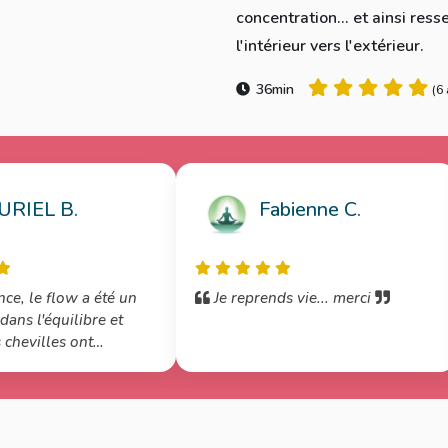
concentration... et ainsi ress
l'intérieur vers l'extérieur.
36min
(
6 
RIEL B.
Fabienne C.
ce, le flow a été un
Je reprends vie... merci
dans l'équilibre et
chevilles ont
gé. Je vais donc
s renforcer et de
e séance. Mon mental
isé et ça fait