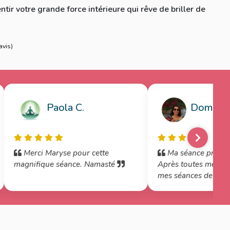
entir votre grande force intérieure qui rêve de briller de
avis
)
Paola C.
Dominiqu
Merci Maryse pour cette
Ma séance préféré
magnifique séance. Namasté
Après toutes mes ble
mes séances de réédu
me suis enfin sentie 
cette séance. quel bo
Merci Maryse