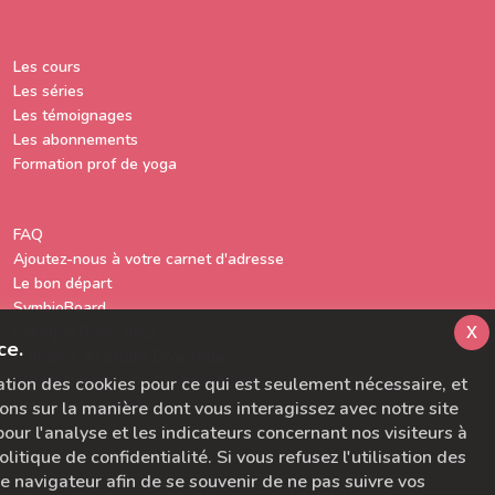
Les cours
Les séries
Les témoignages
Les abonnements
Formation prof de yoga
FAQ
Ajoutez-nous à votre carnet d'adresse
Le bon départ
SymbioBoard
x
Politique BaseCamp
ce.
A propos du Studio Diva Yoga
CGU & Politique de Confidentialité
sation des cookies pour ce qui est seulement nécessaire, et
Pour nous contacter
ons sur la manière dont vous interagissez avec notre site
ur l'analyse et les indicateurs concernant nos visiteurs à
litique de confidentialité. Si vous refusez l'utilisation des
tre navigateur afin de se souvenir de ne pas suivre vos