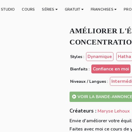
E STUDIO
COURS
SÉRIES
GRATUIT
FRANCHISES
PRO
AMÉLIORER L'É
CONCENTRATIO
Dynamique
Hatha
Styles
:
Confiance en moi
Bienfaits
:
Intermédi
Niveaux / Langues
:
VOIR LA BANDE-ANNONC
Créateurs :
Maryse Lehoux
Envie d'améliorer votre équi
Faites avec moi ce cours de 