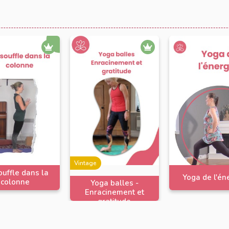
ci Maryse.
Vintage
uffle dans la
Yoga de l'én
colonne
Yoga balles -
Enracinement et
gratitude