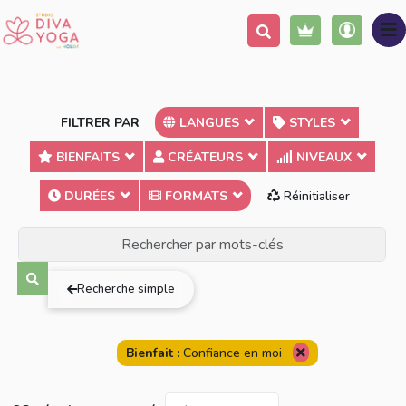
FILTRER PAR
LANGUES
STYLES
BIENFAITS
CRÉATEURS
NIVEAUX
DURÉES
FORMATS
Réinitialiser
Terme exact
Au moins un des mots
Tous les mots
Recherche simple
Bienfait :
Confiance en moi