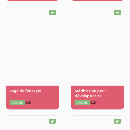
Yoga de l'énergie
Méditation pour
développer sa
confiance en soi
52min
12min
COURS
COURS