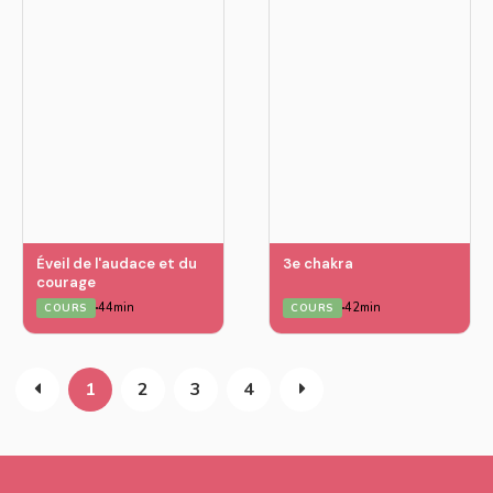
Éveil de l'audace et du
3e chakra
courage
44min
42min
COURS
COURS
1
2
3
4