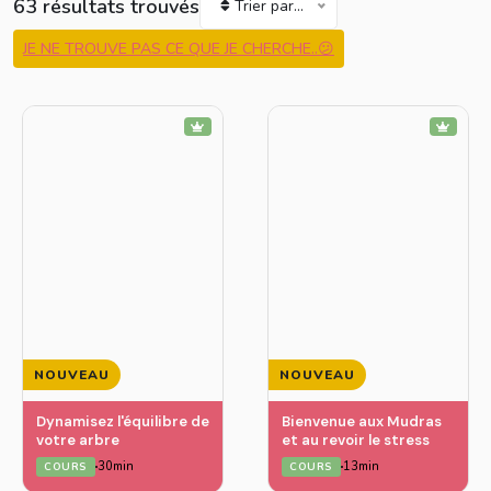
63 résultats trouvés
Trier par...
JE NE TROUVE PAS CE QUE JE CHERCHE..😕
NOUVEAU
NOUVEAU
Dynamisez l'équilibre de
Bienvenue aux Mudras
votre arbre
et au revoir le stress
30min
13min
COURS
COURS