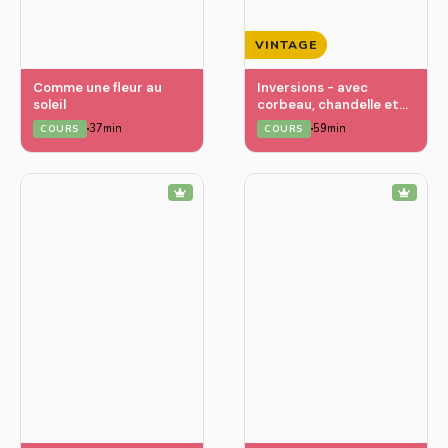
VINTAGE
Comme une fleur au
Inversions - avec
soleil
corbeau, chandelle et
charrue
37min
59min
COURS
COURS