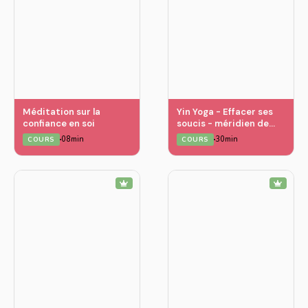
Méditation sur la
Yin Yoga - Effacer ses
confiance en soi
soucis - méridien de
l’estomac et de la rate
08min
30min
COURS
COURS