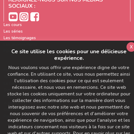
SOCIAUX :
Les cours
Les séries
Les témoignages
Les abonnements
x
Ce site utilise les cookies pour une délicieuse
Formation prof de yoga
expérience.
Nous voulons vous offrir une expérience digne de votre
FAQ
confiance. En utilisant ce site, vous nous permettez ainsi
Ajoutez-nous à votre carnet d'adresse
l'utilisation des cookies pour ce qui est seulement
Le bon départ
nécessaire, et nous vous en remercions. Ce site web
SymbioBoard
stocke les cookies uniquement sur votre ordinateur pour
Politique BaseCamp
collecter des informations sur la manière dont vous
A propos du Studio Diva Yoga
interagissez avec notre site web et nous permettent de
CGU & Politique de Confidentialité
nous souvenir de vos préférences et d'améliorer votre
Pour nous contacter
expérience de navigation, ainsi que pour l'analyse et les
indicateurs concernant nos visiteurs à la fois sur ce site
web et sur d'autres supports. Pour en savoir plus sur les