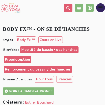
Ajouter à ma liste
Partager
BODY FX™️ - ON SE DÉ'HANCHES
Body Fx ™️
Cours en live
Styles
:
Mobilité du bassin / des hanches
Bienfaits
:
Proprioception
Renforcement du bassin / des hanches
Pour tous
Français
Niveaux / Langues
:
VOIR LA BANDE-ANNONCE
Créateurs :
Esther Bouchard