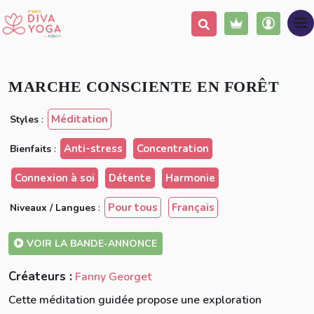
Ajouter à ma liste
Partager
Nouveau
MARCHE CONSCIENTE EN FORÊT
Méditation
Styles
:
Anti-stress
Concentration
Bienfaits
:
Connexion à soi
Détente
Harmonie
Pour tous
Français
Niveaux / Langues
:
VOIR LA BANDE-ANNONCE
Créateurs :
Fanny Georget
Cette méditation guidée propose une exploration