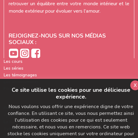
retrouver un équilibre entre votre monde intérieur et le
monde extérieur pour évoluer vers l'amour.
REJOIGNEZ-NOUS SUR NOS MÉDIAS
SOCIAUX :
Les cours
Les séries
Les témoignages
Les abonnements
x
Formation prof de yoga
Ce site utilise les cookies pour une délicieuse
expérience.
Nous voulons vous offrir une expérience digne de votre
FAQ
confiance. En utilisant ce site, vous nous permettez ainsi
Ajoutez-nous à votre carnet d'adresse
l'utilisation des cookies pour ce qui est seulement
Le bon départ
nécessaire, et nous vous en remercions. Ce site web
SymbioBoard
stocke les cookies uniquement sur votre ordinateur pour
Politique BaseCamp