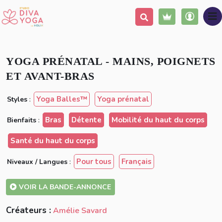
Ajouter à ma liste
Partager
YOGA PRÉNATAL - MAINS, POIGNETS
ET AVANT-BRAS
Yoga Balles™️
Yoga prénatal
Styles
:
Bras
Détente
Mobilité du haut du corps
Bienfaits
:
Santé du haut du corps
Pour tous
Français
Niveaux / Langues
:
VOIR LA BANDE-ANNONCE
Créateurs :
Amélie Savard