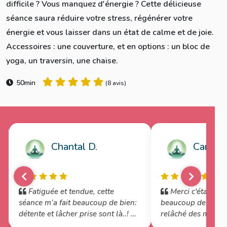
difficile ? Vous manquez d'énergie ? Cette délicieuse
séance saura réduire votre stress, régénérer votre
énergie et vous laisser dans un état de calme et de joie.
Accessoires : une couverture, et en options : un bloc de
yoga, un traversin, une chaise.
50min
(
8 avis
)
Chantal D.
Caroline
Fatiguée et tendue, cette
Merci c'était pou
séance m’a fait beaucoup de bien:
beaucoup de réconf
détente et lâcher prise sont là..!
relâché des muscle
presque éprouvant 