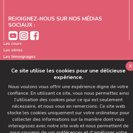
REJOIGNEZ-NOUS SUR NOS MÉDIAS
SOCIAUX :
Les cours
Les séries
Les témoignages
Les abonnements
x
Formation prof de yoga
Ce site utilise les cookies pour une délicieuse
expérience.
Nous voulons vous offrir une expérience digne de votre
FAQ
confiance. En utilisant ce site, vous nous permettez ainsi
Ajoutez-nous à votre carnet d'adresse
l'utilisation des cookies pour ce qui est seulement
Le bon départ
nécessaire, et nous vous en remercions. Ce site web
SymbioBoard
stocke les cookies uniquement sur votre ordinateur pour
Politique BaseCamp
collecter des informations sur la manière dont vous
A propos du Studio Diva Yoga
interagissez avec notre site web et nous permettent de
CGU & Politique de Confidentialité
nous souvenir de vos préférences et d'améliorer votre