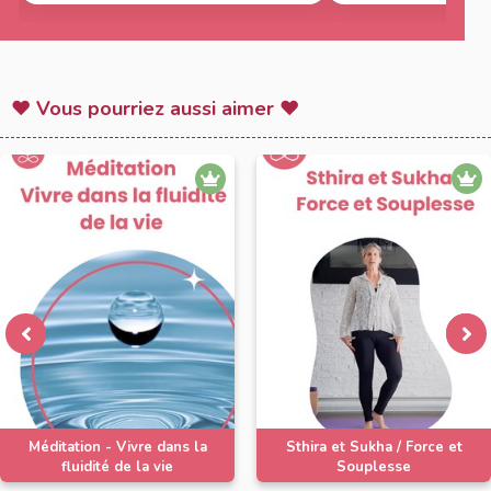
que ça fait du bien 
♥ Vous pourriez aussi aimer ♥
Méditation - Vivre dans la
Sthira et Sukha / Force et
fluidité de la vie
Souplesse