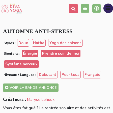
Ajouter à ma liste
Partager
AUTOMNE ANTI-STRESS
Doux
Hatha
Yoga des saisons
Styles
:
Énergie
Prendre soin de moi
Bienfaits
:
Système nerveux
Débutant
Pour tous
Français
Niveaux / Langues
:
VOIR LA BANDE-ANNONCE
Créateurs :
Maryse Lehoux
Vous êtes fatigué ? La rentrée scolaire et des activités est