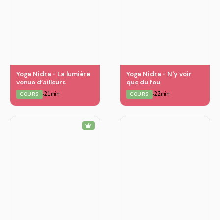
Yoga Nidra - La lumière
Yoga Nidra - N'y voir
venue d’ailleurs
que du feu
21min
22min
COURS
COURS