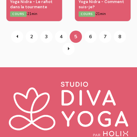
Yoga Nidra - Le rafiot
Yoga Nidra - Comment
dans la tourmente
suis-je?
21min
21min
COURS
COURS
2
3
4
5
6
7
8