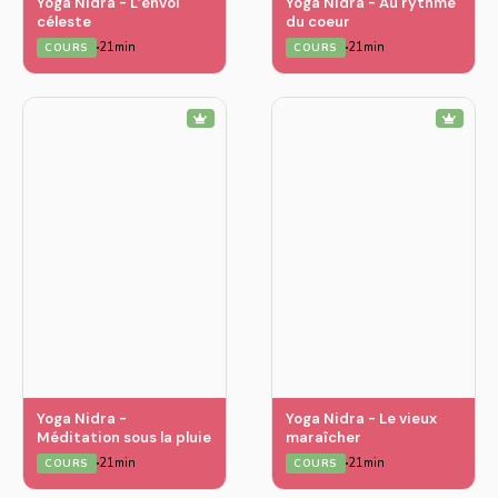
Yoga Nidra - L’envol
Yoga Nidra - Au rythme
céleste
du coeur
21min
21min
COURS
COURS
Yoga Nidra -
Yoga Nidra - Le vieux
Méditation sous la pluie
maraîcher
21min
21min
COURS
COURS