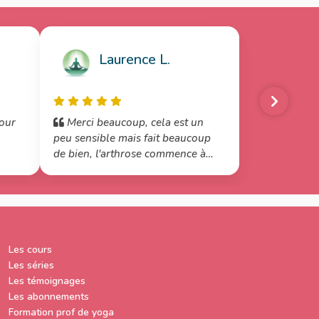
Laurence L.
our
Merci beaucoup, cela est un
peu sensible mais fait beaucoup
de bien, l'arthrose commence à
ant
me déformer les mains donc avec
ces pratiques régulières, je vais
en
me faire du bien... Namasté
Les cours
Les séries
Les témoignages
Les abonnements
Formation prof de yoga