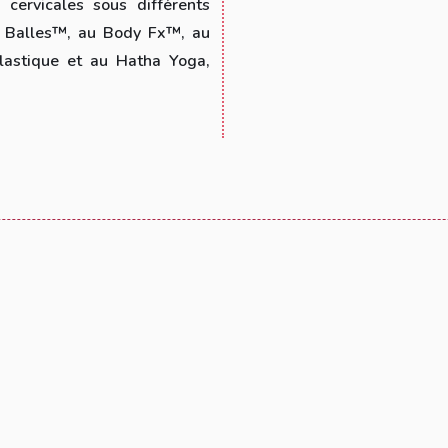
cervicales sous différents
 Balles™️, au Body Fx™️, au
lastique et au Hatha Yoga,