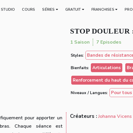
E STUDIO
COURS
SÉRIES
GRATUIT
FRANCHISES
PRO
r
STOP DOULEUR 
1 Saison
7 Episodes
Bandes de résistanc
Styles
:
Articulations
Br
Bienfaits
:
Renforcement du haut du c
Pour tous
Niveaux / Langues
:
Créateurs :
Johanna Vicens
ifiquement pour apporter un
bras. Chaque séance est