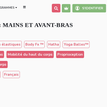
GRAMMES
S'IDENTIFIER
: MAINS ET AVANT-BRAS
e élastiques
Body Fx ™️
Hatha
Yoga Balles™️
as
Mobilité du haut du corps
Proprioception
orps
Français