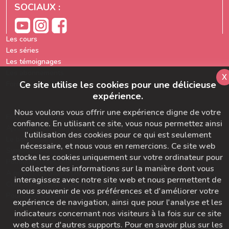
SOCIAUX :
Les cours
Les séries
Les témoignages
Les abonnements
x
Ce site utilise les cookies pour une délicieuse
Formation prof de yoga
expérience.
Nous voulons vous offrir une expérience digne de votre
FAQ
confiance. En utilisant ce site, vous nous permettez ainsi
Ajoutez-nous à votre carnet d'adresse
l'utilisation des cookies pour ce qui est seulement
Le bon départ
nécessaire, et nous vous en remercions. Ce site web
SymbioBoard
stocke les cookies uniquement sur votre ordinateur pour
Politique BaseCamp
collecter des informations sur la manière dont vous
A propos du Studio Diva Yoga
interagissez avec notre site web et nous permettent de
CGU & Politique de Confidentialité
nous souvenir de vos préférences et d'améliorer votre
Pour nous contacter
expérience de navigation, ainsi que pour l'analyse et les
indicateurs concernant nos visiteurs à la fois sur ce site
web et sur d'autres supports. Pour en savoir plus sur les