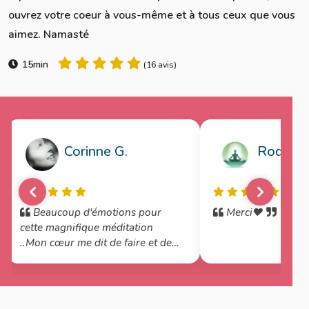
ouvrez votre coeur à vous-même et à tous ceux que vous
aimez. Namasté
15min
(
16 avis
)
Corinne G.
Rodica M
Beaucoup d'émotions pour
Merci❤️
cette magnifique méditation
..Mon cœur me dit de faire et de
refaire cette méditation pour
lâcher mes peines ..Merci
Maryse..