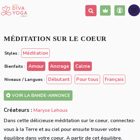
Ajouter à ma liste
Partager
MÉDITATION SUR LE COEUR
Méditation
Styles
:
Amour
Ancrage
Calme
Bienfaits
:
Débutant
Pour tous
Français
Niveaux / Langues
:
VOIR LA BANDE-ANNONCE
Créateurs :
Maryse Lehoux
Dans cette délicieuse méditation sur le coeur, connectez-
vous à la Terre et au ciel pour ensuite trouver votre
équilibre dans votre coeur. A partir de cet équilibre,