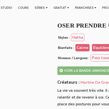
E STUDIO
COURS
SÉRIES
GRATUIT
FRANCHISES
PRO
OSER PRENDRE 
Hatha
Styles
:
Calme
Équilibr
Bienfaits
:
Pour tou
Niveaux / Langues
:
VOIR LA BANDE-ANNONC
Créateurs :
Martine De Gra
La vie va souvent très vite. I
ralentir et de revenir à soi
place des postures pour vous