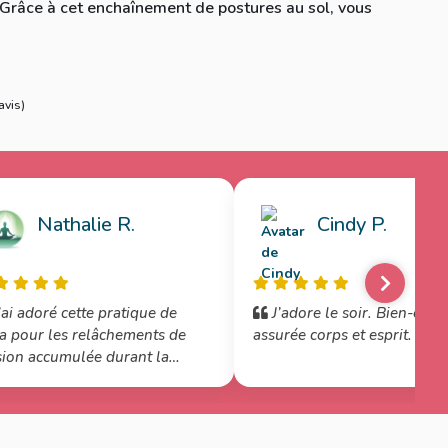
 Grâce à cet enchaînement de postures au sol, vous
avis
)
Nathalie R.
Cindy P.
ai adoré cette pratique de
J’adore le soir. Bien-être
 pour les relâchements de
assurée corps et esprit. Merc
ion accumulée durant la
née. C’était parfait pour une
de journée 🙏🏼✨