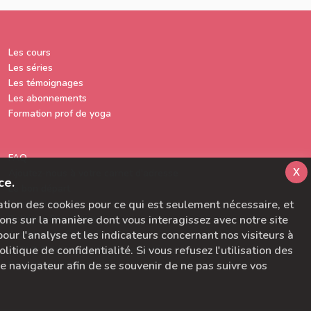
Les cours
Les séries
Les témoignages
Les abonnements
Formation prof de yoga
FAQ
x
Ajoutez-nous à votre carnet d'adresse
ce.
Le bon départ
SymbioBoard
sation des cookies pour ce qui est seulement nécessaire, et
Politique BaseCamp
ons sur la manière dont vous interagissez avec notre site
A propos du Studio Diva Yoga
ur l'analyse et les indicateurs concernant nos visiteurs à
CGU & Politique de Confidentialité
litique de confidentialité. Si vous refusez l'utilisation des
Pour nous contacter
tre navigateur afin de se souvenir de ne pas suivre vos