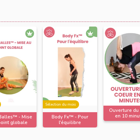
Sélection du mois
Ouverture du
en 10 minu
alles™️ - Mise
Body Fx™️ - Pour
oint globale
l'équilibre