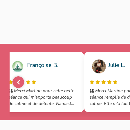
Françoise B.
Julie L.
Merci Martine pour cette belle
Merci Martine pou
séance qui m'apporte beaucoup
séance remplie de d
de calme et de détente. Namasté.
calme. Elle m’a fait beaucoup de
bien. C’est vraiment ce que j’avais
besoin aujourd’hui. Je vais la
refaire. J’aime beaucoup tes
cours. 🥰💕🙏🏻