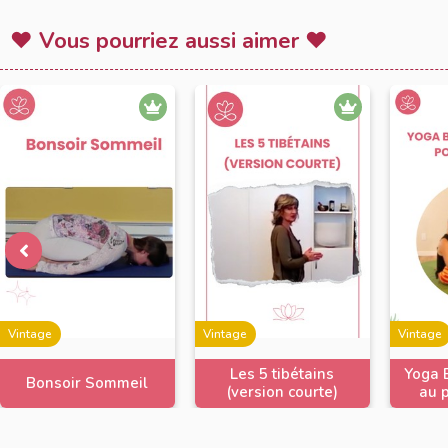
♥ Vous pourriez aussi aimer ♥
Vintage
Vintage
Vintage
Les 5 tibétains
Yoga B
Bonsoir Sommeil
(version courte)
au p