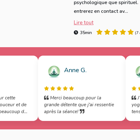
psychologique que spirituel.
entrerez en contact av...
Lire tout
35min
(
7 
Anne G.
r cette
Merci beaucoup pour la
J’
ouceur et de
grande détente que j'ai ressentie
yoga
après la séance!
tens
jour
fin 