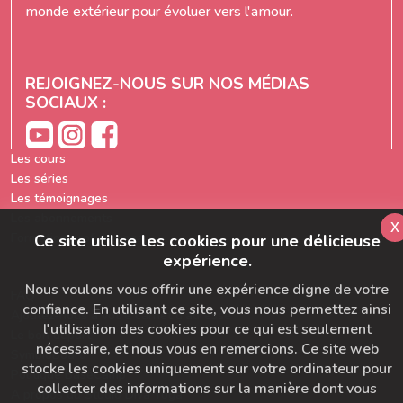
monde extérieur pour évoluer vers l'amour.
REJOIGNEZ-NOUS SUR NOS MÉDIAS
SOCIAUX :
Les cours
Les séries
Les témoignages
Les abonnements
x
Formation prof de yoga
Ce site utilise les cookies pour une délicieuse
expérience.
Nous voulons vous offrir une expérience digne de votre
FAQ
confiance. En utilisant ce site, vous nous permettez ainsi
Ajoutez-nous à votre carnet d'adresse
l'utilisation des cookies pour ce qui est seulement
Le bon départ
nécessaire, et nous vous en remercions. Ce site web
SymbioBoard
stocke les cookies uniquement sur votre ordinateur pour
Politique BaseCamp
collecter des informations sur la manière dont vous
A propos du Studio Diva Yoga