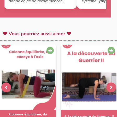
donne envie de recommencer
système lymphatique
régulièrement ! A très vite !
plein de choses) qu
Namasté
ressenti dans mon c
notable sur les sinu
peu encombrés chez
période (hiver). Je 
♥ Vous pourriez aussi aimer ♥
coule, ça se dégage 
Mireille, Namaste !
Colonne équilibrée, du
A la découverte du Guerrier II