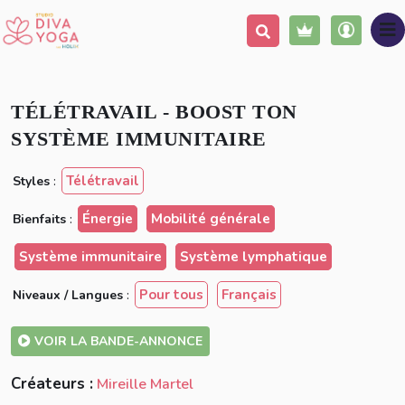
Ajouter à ma liste
Partager
TÉLÉTRAVAIL - BOOST TON
SYSTÈME IMMUNITAIRE
Télétravail
Styles
:
Énergie
Mobilité générale
Bienfaits
:
Système immunitaire
Système lymphatique
Pour tous
Français
Niveaux / Langues
:
VOIR LA BANDE-ANNONCE
Créateurs :
Mireille Martel