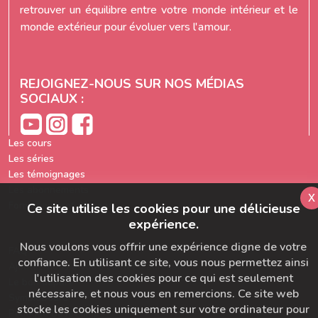
retrouver un équilibre entre votre monde intérieur et le
monde extérieur pour évoluer vers l'amour.
REJOIGNEZ-NOUS SUR NOS MÉDIAS
SOCIAUX :
Les cours
Les séries
Les témoignages
Les abonnements
x
Formation prof de yoga
Ce site utilise les cookies pour une délicieuse
expérience.
Nous voulons vous offrir une expérience digne de votre
FAQ
confiance. En utilisant ce site, vous nous permettez ainsi
Ajoutez-nous à votre carnet d'adresse
l'utilisation des cookies pour ce qui est seulement
Le bon départ
nécessaire, et nous vous en remercions. Ce site web
SymbioBoard
stocke les cookies uniquement sur votre ordinateur pour
Politique BaseCamp