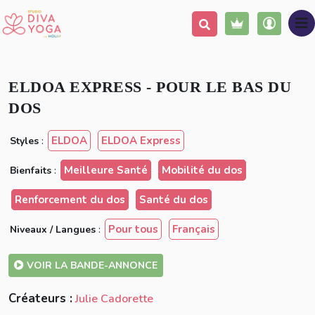
Ajouter à ma liste
Partager
ELDOA EXPRESS - POUR LE BAS DU
DOS
ELDOA
ELDOA Express
Styles
:
Meilleure Santé
Mobilité du dos
Bienfaits
:
Renforcement du dos
Santé du dos
Pour tous
Français
Niveaux / Langues
:
VOIR LA BANDE-ANNONCE
Créateurs :
Julie Cadorette