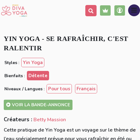
Ajouter à ma liste
Partager
YIN YOGA - SE RAFRAÎCHIR, C'EST
RALENTIR
Yin Yoga
Styles
:
Détente
Bienfaits
:
Pour tous
Français
Niveaux / Langues
:
VOIR LA BANDE-ANNONCE
Créateurs :
Betty Massion
Cette pratique de Yin Yoga est un voyage sur le thème de
l’eau spécialement prévue pour vous rafraîchir en été ou