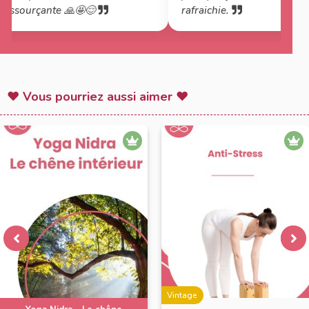
 ressourçante 🙏🤩😌
rafraichie.
♥ Vous pourriez aussi aimer ♥
Vintage