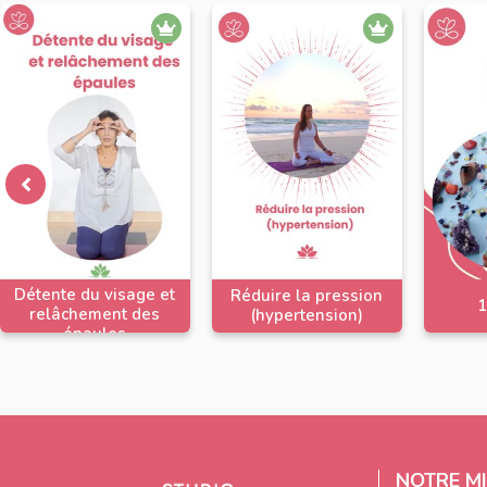
Détente du visage et
Réduire la pression
1
relâchement des
(hypertension)
épaules
NOTRE MI