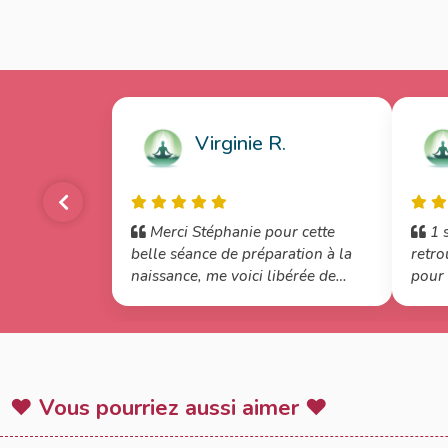
Virginie R.
Merci Stéphanie pour cette
1 s
belle séance de préparation à la
retro
naissance, me voici libérée de
pour 
tensions, une belle détente
contr
installée et plus sereine
♥ Vous pourriez aussi aimer ♥