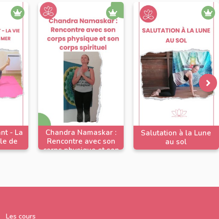
nt - La
Chandra Namaskar :
Salutation à la Lune
ile de
Rencontre avec son
au sol
corps physique et son
corps spirituel
Les cours