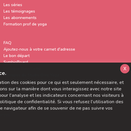
Les séries
Les témoignages
Les abonnements
Formation prof de yoga
FAQ
Ajoutez-nous à votre carnet d'adresse
Le bon départ
SymbioBoard
x
Politique BaseCamp
ce.
A propos du Studio Diva Yoga
CGU & Politique de Confidentialité
sation des cookies pour ce qui est seulement nécessaire, et
Pour nous contacter
ons sur la manière dont vous interagissez avec notre site
ur l'analyse et les indicateurs concernant nos visiteurs à
litique de confidentialité. Si vous refusez l'utilisation des
tre navigateur afin de se souvenir de ne pas suivre vos
ervés