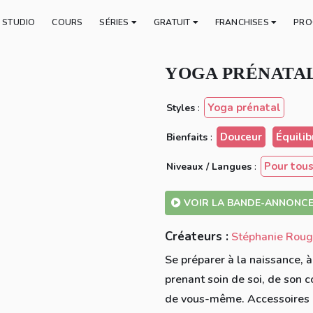
E STUDIO
COURS
SÉRIES
GRATUIT
FRANCHISES
PRO
YOGA PRÉNATAL
Yoga prénatal
Styles
:
Douceur
Équilib
Bienfaits
:
Pour tou
Niveaux / Langues
:
VOIR LA BANDE-ANNONC
Créateurs :
Stéphanie Roug
Se préparer à la naissance, à 
prenant soin de soi, de son co
de vous-même. Accessoires né