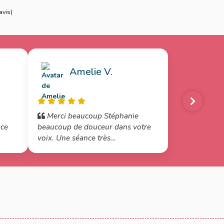
avis
)
Amelie V.
.
Merci beaucoup Stéphanie
nce
beaucoup de douceur dans votre
voix. Une séance très
interessante pour le jour au
j'aurai le gros ventre :)