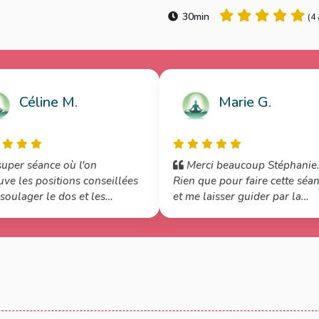
30min
(
4 
Céline M.
Marie G.
uper séance où l'on
Merci beaucoup Stéphanie
uve les positions conseillées
Rien que pour faire cette séa
soulager le dos et les
et me laisser guider par la
actions.
douceur de ta voix, j'aimerais
attendre un bébé !!!!! Grosses
bises