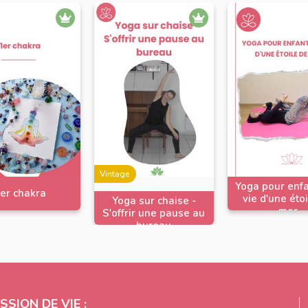
Vintage
Yoga pour enfa
er chakra
vie d'une éto
Yoga sur chaise -
mer
S'offrir une pause au
bureau
SSION DE VIE :