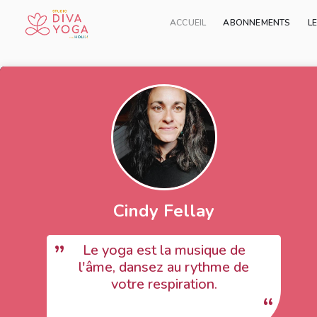
ACCUEIL
ABONNEMENTS
L
Cindy Fellay
Le yoga est la musique de
l'âme, dansez au rythme de
votre respiration.