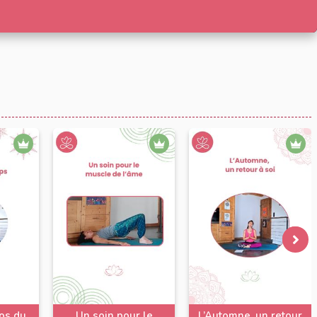
pos du
Un soin pour le
L’Automne, un retour