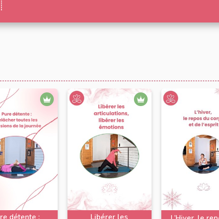
re détente :
Libérer les
L’Hiver, le re