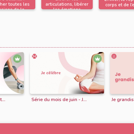
her toutes les
articulations, libérer
corps et de l’
nsions de la
les émotions
journée
...
Série du mois de juin - J...
Je grandis