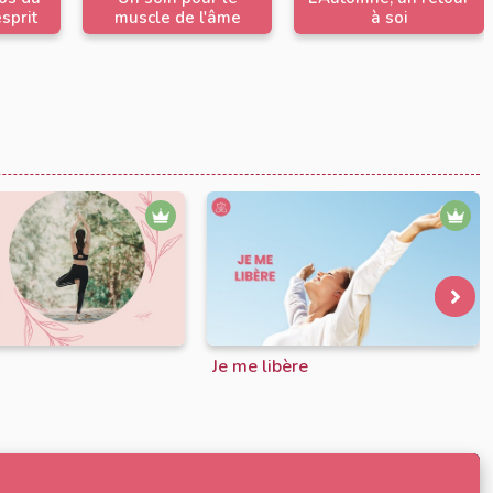
esprit
muscle de l'âme
à soi
Je me libère