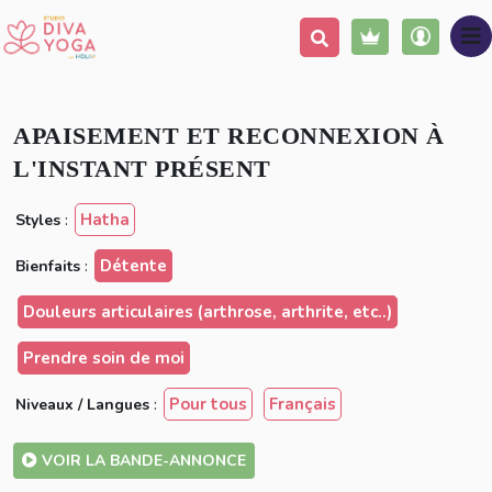
Ajouter à ma liste
Partager
APAISEMENT ET RECONNEXION À
L'INSTANT PRÉSENT
Hatha
Styles
:
Détente
Bienfaits
:
Douleurs articulaires (arthrose, arthrite, etc..)
Prendre soin de moi
Pour tous
Français
Niveaux / Langues
:
VOIR LA BANDE-ANNONCE