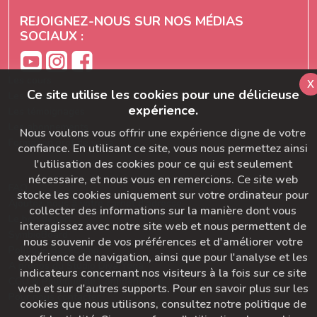
REJOIGNEZ-NOUS SUR NOS MÉDIAS
SOCIAUX :
Les cours
x
Ce site utilise les cookies pour une délicieuse
Les séries
expérience.
Les témoignages
Les abonnements
Nous voulons vous offrir une expérience digne de votre
Formation prof de yoga
confiance. En utilisant ce site, vous nous permettez ainsi
l'utilisation des cookies pour ce qui est seulement
nécessaire, et nous vous en remercions. Ce site web
FAQ
stocke les cookies uniquement sur votre ordinateur pour
Ajoutez-nous à votre carnet d'adresse
collecter des informations sur la manière dont vous
Le bon départ
interagissez avec notre site web et nous permettent de
SymbioBoard
nous souvenir de vos préférences et d'améliorer votre
Politique BaseCamp
expérience de navigation, ainsi que pour l'analyse et les
A propos du Studio Diva Yoga
indicateurs concernant nos visiteurs à la fois sur ce site
CGU & Politique de Confidentialité
web et sur d'autres supports. Pour en savoir plus sur les
Pour nous contacter
cookies que nous utilisons, consultez notre politique de