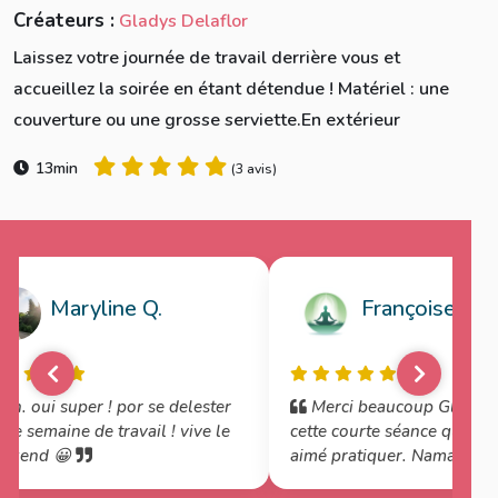
Créateurs :
Gladys Delaflor
Laissez votre journée de travail derrière vous et
accueillez la soirée en étant détendue ! Matériel : une
couverture ou une grosse serviette.En extérieur
13min
(
3 avis
)
Maryline Q.
Françoise B.
Ah. oui super ! por se delester
Merci beaucoup Gladys 
ne semaine de travail ! vive le
cette courte séance que j'ai
ekend 😀
aimé pratiquer. Namasté.