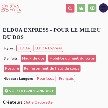
Ajouter à ma liste
Partager
ELDOA EXPRESS - POUR LE MILIEU
DU DOS
ELDOA
ELDOA Express
Styles
:
Maux de dos
Mobilité du haut du corps
Bienfaits
:
Posture
Renforcement du haut du corps
Pour tous
Français
Niveaux / Langues
:
VOIR LA BANDE-ANNONCE
Créateurs :
Julie Cadorette