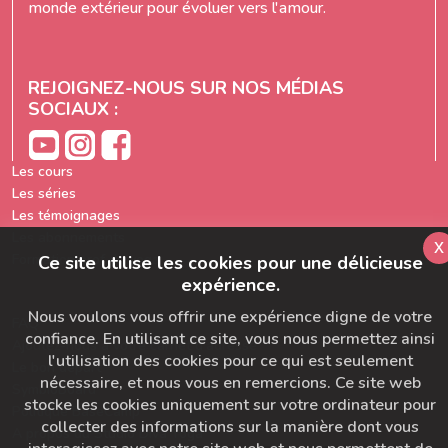
monde extérieur pour évoluer vers l'amour.
REJOIGNEZ-NOUS SUR NOS MÉDIAS
SOCIAUX :
Les cours
Les séries
Les témoignages
Les abonnements
x
Formation prof de yoga
Ce site utilise les cookies pour une délicieuse
expérience.
Nous voulons vous offrir une expérience digne de votre
FAQ
confiance. En utilisant ce site, vous nous permettez ainsi
Ajoutez-nous à votre carnet d'adresse
l'utilisation des cookies pour ce qui est seulement
Le bon départ
nécessaire, et nous vous en remercions. Ce site web
SymbioBoard
stocke les cookies uniquement sur votre ordinateur pour
Politique BaseCamp
collecter des informations sur la manière dont vous
A propos du Studio Diva Yoga