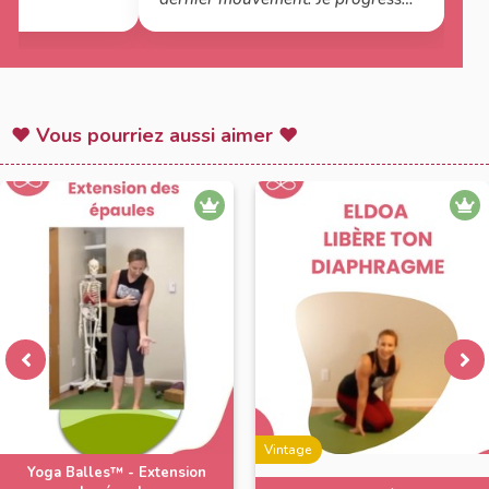
… en intercalant le yoga ( un jour
yoga un jour eldoa ). merci Julie
♥ Vous pourriez aussi aimer ♥
Vintage
Yoga Balles™️ - Extension