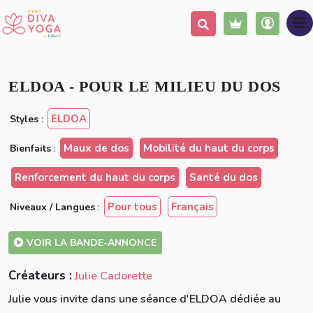
Ajouter à ma liste
Partager
ELDOA - POUR LE MILIEU DU DOS
ELDOA
Styles
:
Maux de dos
Mobilité du haut du corps
Bienfaits
:
Renforcement du haut du corps
Santé du dos
Pour tous
Français
Niveaux / Langues
:
VOIR LA BANDE-ANNONCE
Créateurs :
Julie Cadorette
Julie vous invite dans une séance d'ELDOA dédiée au