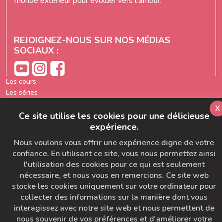
monde extérieur pour évoluer vers l'amour.
REJOIGNEZ-NOUS SUR NOS MÉDIAS
SOCIAUX :
Les cours
Les séries
Les témoignages
x
Les abonnements
Ce site utilise les cookies pour une délicieuse
Formation prof de yoga
expérience.
Nous voulons vous offrir une expérience digne de votre
confiance. En utilisant ce site, vous nous permettez ainsi
FAQ
l'utilisation des cookies pour ce qui est seulement
Ajoutez-nous à votre carnet d'adresse
nécessaire, et nous vous en remercions. Ce site web
Le bon départ
stocke les cookies uniquement sur votre ordinateur pour
SymbioBoard
collecter des informations sur la manière dont vous
Politique BaseCamp
interagissez avec notre site web et nous permettent de
A propos du Studio Diva Yoga
nous souvenir de vos préférences et d'améliorer votre