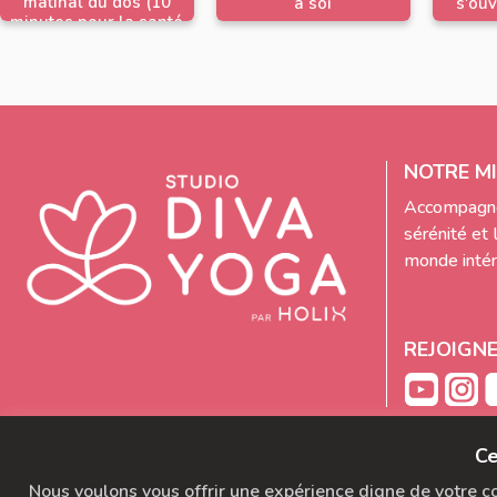
matinal du dos (10
à soi
s'ouv
minutes pour la santé
de votre dos)
NOTRE MI
Accompagne
sérénité et 
monde intéri
REJOIGN
Ce
Nous voulons vous offrir une expérience digne de votre con