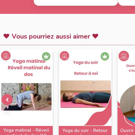
respirer… Bonne journée !
♥ Vous pourriez aussi aimer ♥
Yoga matinal - Réveil
Yoga du soir - Retour
Ouvrir