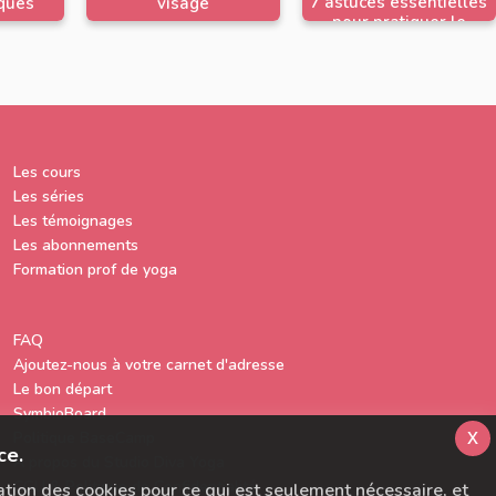
7 astuces essentielles
iques
visage
pour pratiquer le
corbeau
Les cours
Les séries
Les témoignages
Les abonnements
Formation prof de yoga
FAQ
Ajoutez-nous à votre carnet d'adresse
Le bon départ
SymbioBoard
x
Politique BaseCamp
ce.
A propos du Studio Diva Yoga
CGU & Politique de Confidentialité
sation des cookies pour ce qui est seulement nécessaire, et