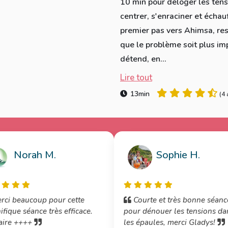
10 min pour déloger les ten
centrer, s'enraciner et échau
premier pas vers Ahimsa, res
que le problème soit plus imp
détend, en...
Lire tout
13min
(
4 
Norah M.
Sophie H.
rci beaucoup pour cette
Courte et très bonne séanc
fique séance très efficace.
pour dénouer les tensions da
faire ++++
les épaules, merci Gladys!