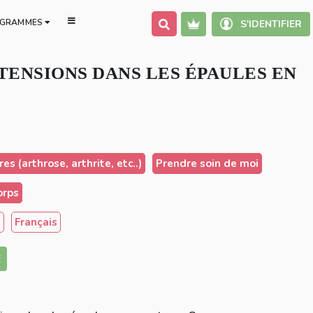
GRAMMES
S'IDENTIFIER
TENSIONS DANS LES ÉPAULES EN
es (arthrose, arthrite, etc..)
Prendre soin de moi
orps
s
Français
E