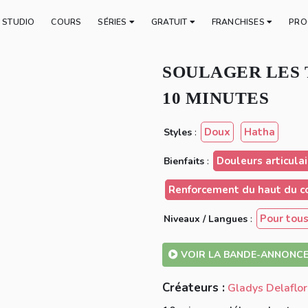
E STUDIO
COURS
SÉRIES
GRATUIT
FRANCHISES
PRO
SOULAGER LES 
10 MINUTES
Doux
Hatha
Styles
:
Douleurs articulair
Bienfaits
:
Renforcement du haut du c
Pour tou
Niveaux / Langues
:
VOIR LA BANDE-ANNONC
Créateurs :
Gladys Delaflor