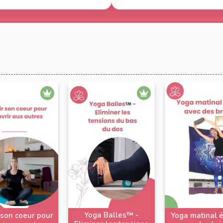
Yoga Balles™️ -
 son coeur pour
Yoga matinal 