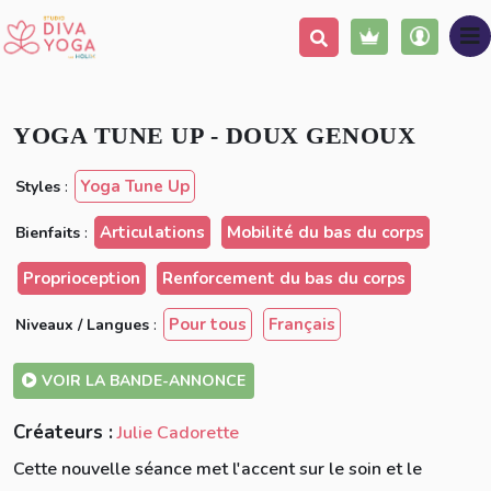
Ajouter à ma liste
Partager
YOGA TUNE UP - DOUX GENOUX
Yoga Tune Up
Styles
:
Articulations
Mobilité du bas du corps
Bienfaits
:
Proprioception
Renforcement du bas du corps
Pour tous
Français
Niveaux / Langues
:
VOIR LA BANDE-ANNONCE
Créateurs :
Julie Cadorette
Cette nouvelle séance met l'accent sur le soin et le