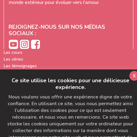
monde extérieur pour évoluer vers l'amour.
REJOIGNEZ-NOUS SUR NOS MÉDIAS
SOCIAUX :
Les cours
Les séries
Les témoignages
Les abonnements
x
Formation prof de yoga
Ce site utilise les cookies pour une délicieuse
expérience.
Nous voulons vous offrir une expérience digne de votre
FAQ
confiance. En utilisant ce site, vous nous permettez ainsi
Ajoutez-nous à votre carnet d'adresse
l'utilisation des cookies pour ce qui est seulement
Le bon départ
nécessaire, et nous vous en remercions. Ce site web
SymbioBoard
stocke les cookies uniquement sur votre ordinateur pour
Politique BaseCamp
collecter des informations sur la manière dont vous
A propos du Studio Diva Yoga