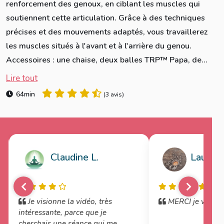
renforcement des genoux, en ciblant les muscles qui
soutiennent cette articulation. Grâce à des techniques
précises et des mouvements adaptés, vous travaillerez
les muscles situés à l'avant et à l'arrière du genou.
Accessoires : une chaise, deux balles TRP™️ Papa, de...
Lire tout
64min
(
3 avis
)
Claudine L.
Laurenc
Je visionne la vidéo, très
MERCI je vais e
intéressante, parce que je
cherchais une séance qui me