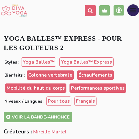
Ajouter à ma liste
Partager
YOGA BALLES™️ EXPRESS - POUR
LES GOLFEURS 2
Yoga Balles™️
Yoga Balles™️ Express
Styles
:
Colonne vertébrale
Échauffements
Bienfaits
:
Mobilité du haut du corps
Performances sportives
Pour tous
Français
Niveaux / Langues
:
VOIR LA BANDE-ANNONCE
Créateurs :
Mireille Martel