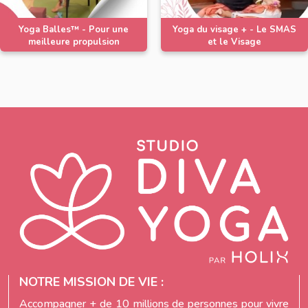
Yoga Balles™️ - Pour une
Yoga du visage + - Le SMAS
meilleure propulsion
et le Visage
NOTRE MISSION DE VIE :
Accompagner + de 10 millions de personnes pour vivre