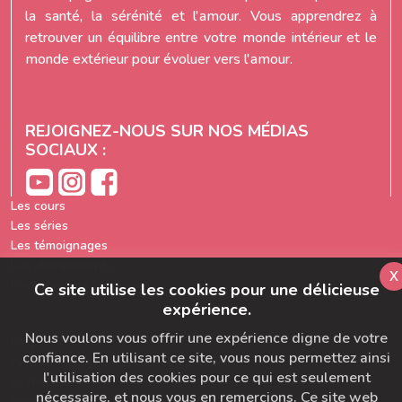
la santé, la sérénité et l'amour. Vous apprendrez à
retrouver un équilibre entre votre monde intérieur et le
monde extérieur pour évoluer vers l'amour.
REJOIGNEZ-NOUS SUR NOS MÉDIAS
SOCIAUX :
Les cours
Les séries
Les témoignages
Les abonnements
x
Formation prof de yoga
Ce site utilise les cookies pour une délicieuse
expérience.
Nous voulons vous offrir une expérience digne de votre
FAQ
confiance. En utilisant ce site, vous nous permettez ainsi
Ajoutez-nous à votre carnet d'adresse
l'utilisation des cookies pour ce qui est seulement
Le bon départ
nécessaire, et nous vous en remercions. Ce site web
SymbioBoard