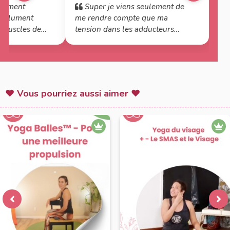
llement
Super je viens seulement de
absolument
me rendre compte que ma
s muscles de
tension dans les adducteurs
 fait
gauche est peut-être liée à ma
😁. De mieux
fracture de la clavicule droite il y
mpératif
a 6 ans et aux tensions de
e soins. Je
l'épaule qui ont suivies !
éance
♥ Vous pourriez aussi aimer ♥
i !!