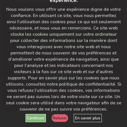
expérience.
Nous voulons vous offrir une expérience digne de votre
Mot de passe oublié?
confiance. En utilisant ce site, vous nous permettez
Se souvenir de moi
ainsi l'utilisation des cookies pour ce qui est seulement
nécessaire, et nous vous en remercions. Ce site web
stocke les cookies uniquement sur votre ordinateur
S'IDENTIFIER
pour collecter des informations sur la manière dont
vous interagissez avec notre site web et nous
permettent de nous souvenir de vos préférences et
d'améliorer votre expérience de navigation, ainsi que
Vous n'avez pas encore de compte ?
pour l'analyse et les indicateurs concernant nos
visiteurs à la fois sur ce site web et sur d'autres
supports. Pour en savoir plus sur les cookies que nous
Créer un compte
utilisons, consultez notre politique de confidentialité. Si
vous refusez l'utilisation des cookies, vos informations
ne seront pas suivies lors de votre visite sur ce site. Un
seul cookie sera utilisé dans votre navigateur afin de se
souvenir de ne pas suivre vos préférences.
Continuer
Refuser
En savoir plus