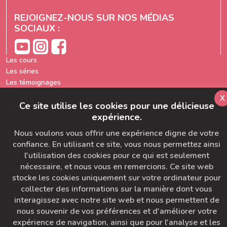
REJOIGNEZ-NOUS SUR NOS MÉDIAS
SOCIAUX :
Les cours
Les séries
Les témoignages
Les abonnements
x
Formation prof de yoga
Ce site utilise les cookies pour une délicieuse
expérience.
Nous voulons vous offrir une expérience digne de votre
FAQ
confiance. En utilisant ce site, vous nous permettez ainsi
Ajoutez-nous à votre carnet d'adresse
l'utilisation des cookies pour ce qui est seulement
Le bon départ
nécessaire, et nous vous en remercions. Ce site web
SymbioBoard
stocke les cookies uniquement sur votre ordinateur pour
Politique BaseCamp
collecter des informations sur la manière dont vous
A propos du Studio Diva Yoga
interagissez avec notre site web et nous permettent de
CGU & Politique de Confidentialité
nous souvenir de vos préférences et d'améliorer votre
Pour nous contacter
expérience de navigation, ainsi que pour l'analyse et les