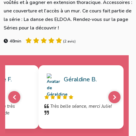
voûtés et à gagner en extension thoracique. Accessoires :
une couverture et l'accès à un mur. Ce cours fait partie de
la série : La danse des ELDOA. Rendez-vous sur la page
Séries pour la découvrir !
48min
(
2 avis
)
ue F.
Géraldine B.
nce très
Très belle séance, merci Julie!
up de