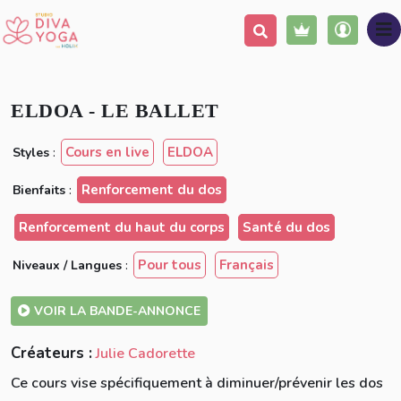
Ajouter à ma liste
Partager
ELDOA - LE BALLET
Cours en live
ELDOA
Styles
:
Renforcement du dos
Bienfaits
:
Renforcement du haut du corps
Santé du dos
Pour tous
Français
Niveaux / Langues
:
VOIR LA BANDE-ANNONCE
Créateurs :
Julie Cadorette
Ce cours vise spécifiquement à diminuer/prévenir les dos