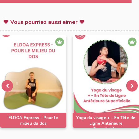
♥ Vous pourriez aussi aimer ♥
ELDOA Express - Pour le
Yoga du visage + - En Tête de
milieu du dos
Ligne Antérieure
Superficielle