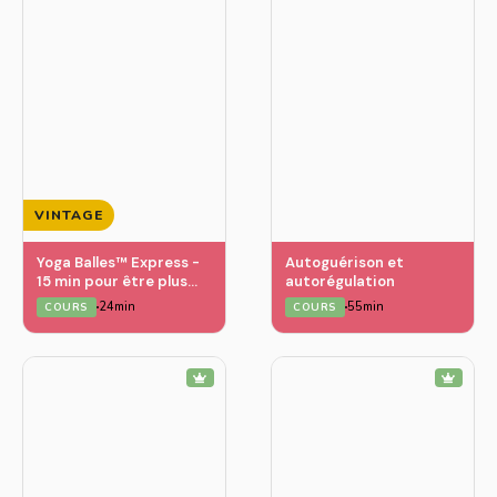
VINTAGE
Yoga Balles™️ Express -
Autoguérison et
15 min pour être plus
autorégulation
confortable sur son vélo
24min
55min
COURS
COURS