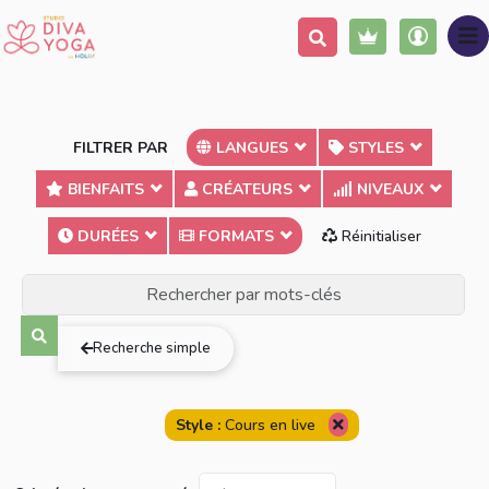
FILTRER PAR
LANGUES
STYLES
BIENFAITS
CRÉATEURS
NIVEAUX
DURÉES
FORMATS
Réinitialiser
Terme exact
Au moins un des mots
Tous les mots
Recherche simple
Style :
Cours en live