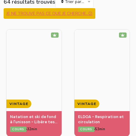
64 résultats trouvés
Trier par...
JE NE TROUVE PAS CE QUE JE CHERCHE..😕
VINTAGE
VINTAGE
Natation et ski de fond
ELDOA - Respiration et
à l'unisson - Libère tes
circulation
tensions des bras
32min
53min
COURS
COURS