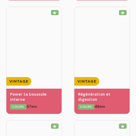
VINTAGE
VINTAGE
Power ta boussole
Régénération et
interne
digestion
57min
46min
COURS
COURS