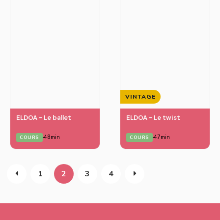
VINTAGE
ELDOA - Le ballet
ELDOA - Le twist
48min
47min
COURS
COURS
1
2
3
4