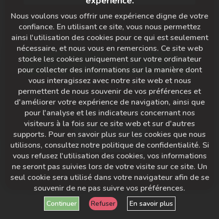
expérience.
Nous voulons vous offrir une expérience digne de votre
Mot de passe oublié?
confiance. En utilisant ce site, vous nous permettez
Se souvenir de moi
ainsi l'utilisation des cookies pour ce qui est seulement
nécessaire, et nous vous en remercions. Ce site web
stocke les cookies uniquement sur votre ordinateur
S'IDENTIFIER
pour collecter des informations sur la manière dont
vous interagissez avec notre site web et nous
permettent de nous souvenir de vos préférences et
d'améliorer votre expérience de navigation, ainsi que
Vous n'avez pas encore de compte ?
pour l'analyse et les indicateurs concernant nos
visiteurs à la fois sur ce site web et sur d'autres
supports. Pour en savoir plus sur les cookies que nous
Créer un compte
utilisons, consultez notre politique de confidentialité. Si
vous refusez l'utilisation des cookies, vos informations
ne seront pas suivies lors de votre visite sur ce site. Un
seul cookie sera utilisé dans votre navigateur afin de se
souvenir de ne pas suivre vos préférences.
Continuer
Refuser
En savoir plus