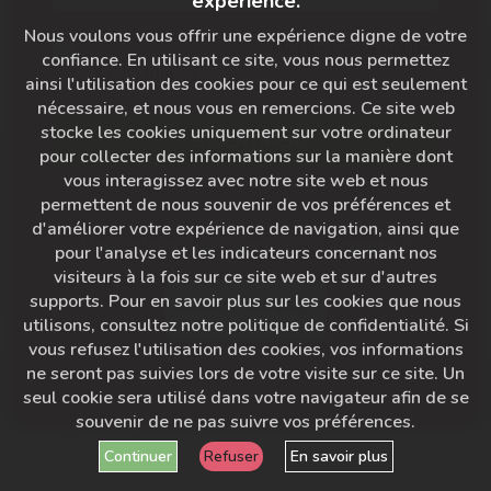
expérience.
Nous voulons vous offrir une expérience digne de votre
Mot de passe oublié?
confiance. En utilisant ce site, vous nous permettez
Se souvenir de moi
ainsi l'utilisation des cookies pour ce qui est seulement
nécessaire, et nous vous en remercions. Ce site web
stocke les cookies uniquement sur votre ordinateur
S'IDENTIFIER
pour collecter des informations sur la manière dont
vous interagissez avec notre site web et nous
permettent de nous souvenir de vos préférences et
d'améliorer votre expérience de navigation, ainsi que
Vous n'avez pas encore de compte ?
pour l'analyse et les indicateurs concernant nos
visiteurs à la fois sur ce site web et sur d'autres
supports. Pour en savoir plus sur les cookies que nous
Créer un compte
utilisons, consultez notre politique de confidentialité. Si
vous refusez l'utilisation des cookies, vos informations
ne seront pas suivies lors de votre visite sur ce site. Un
seul cookie sera utilisé dans votre navigateur afin de se
souvenir de ne pas suivre vos préférences.
Continuer
Refuser
En savoir plus