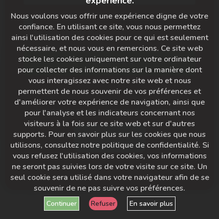
expérience.
Nous voulons vous offrir une expérience digne de votre
Mot de passe oublié?
confiance. En utilisant ce site, vous nous permettez
Se souvenir de moi
ainsi l'utilisation des cookies pour ce qui est seulement
nécessaire, et nous vous en remercions. Ce site web
stocke les cookies uniquement sur votre ordinateur
S'IDENTIFIER
pour collecter des informations sur la manière dont
vous interagissez avec notre site web et nous
permettent de nous souvenir de vos préférences et
d'améliorer votre expérience de navigation, ainsi que
Vous n'avez pas encore de compte ?
pour l'analyse et les indicateurs concernant nos
visiteurs à la fois sur ce site web et sur d'autres
supports. Pour en savoir plus sur les cookies que nous
Créer un compte
utilisons, consultez notre politique de confidentialité. Si
vous refusez l'utilisation des cookies, vos informations
ne seront pas suivies lors de votre visite sur ce site. Un
seul cookie sera utilisé dans votre navigateur afin de se
souvenir de ne pas suivre vos préférences.
Continuer
Refuser
En savoir plus