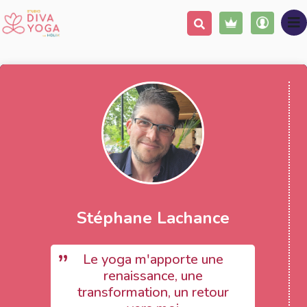
Stéphane Lachance
Le yoga m'apporte une
renaissance, une
transformation, un retour