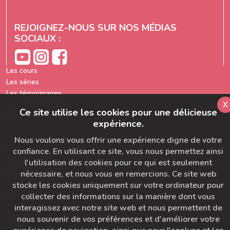
REJOIGNEZ-NOUS SUR NOS MÉDIAS
SOCIAUX :
Les cours
Les séries
Les témoignages
x
Les abonnements
Ce site utilise les cookies pour une délicieuse
Formation prof de yoga
expérience.
Nous voulons vous offrir une expérience digne de votre
FAQ
confiance. En utilisant ce site, vous nous permettez ainsi
Ajoutez-nous à votre carnet d'adresse
l'utilisation des cookies pour ce qui est seulement
Le bon départ
nécessaire, et nous vous en remercions. Ce site web
SymbioBoard
stocke les cookies uniquement sur votre ordinateur pour
Politique BaseCamp
collecter des informations sur la manière dont vous
A propos du Studio Diva Yoga
interagissez avec notre site web et nous permettent de
CGU & Politique de Confidentialité
nous souvenir de vos préférences et d'améliorer votre
Pour nous contacter