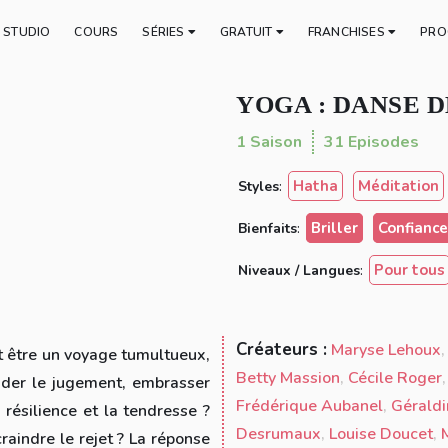
E STUDIO
COURS
SÉRIES
GRATUIT
FRANCHISES
PRO
ger
YOGA : DANSE 
1 Saison
31 Episodes
Hatha
Méditation
Styles
:
Briller
Confiance
Bienfaits
:
Pour tous
Niveaux / Langues
:
Créateurs :
Maryse Lehoux
t être un voyage tumultueux,
Betty Massion
,
Cécile Roger
nder le jugement, embrasser
Frédérique Aubanel
,
Gérald
 résilience et la tendresse ?
Desrumaux
,
Louise Doucet
,
raindre le rejet ? La réponse