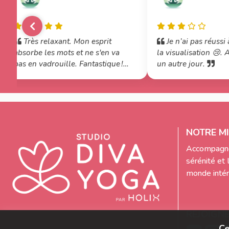
Très relaxant. Mon esprit
Je n’ai pas réussi 
absorbe les mots et ne s'en va
la visualisation 😢. 
pas en vadrouille. Fantastique !
un autre jour.
Merci beaucoup.
NOTRE MI
Accompagne
sérénité et 
monde intéri
REJOIGN
Ce