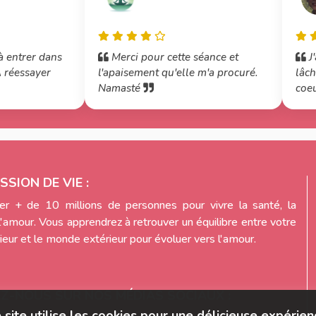
à entrer dans
Merci pour cette séance et
J'
A réessayer
l'apaisement qu'elle m'a procuré.
lâch
Namasté
coeur
encore
ta d
SSION DE VIE :
r + de 10 millions de personnes pour vivre la santé, la
l'amour. Vous apprendrez à retrouver un équilibre entre votre
eur et le monde extérieur pour évoluer vers l'amour.
EZ-NOUS SUR NOS MÉDIAS SOCIAUX :
 site utilise les cookies pour une délicieuse expérien