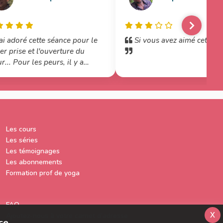
ai adoré cette séance pour le
Si vous avez aimé cette vid
er prise et l'ouverture du
... Pour les peurs, il y a
 du chemin :-) Merci pour
ouceur
Les cours
Les séries
Les témoignages
Les abonnements
Formation prof de yoga
FAQ
x
Ajoutez-nous à votre carnet d'adresse
ce.