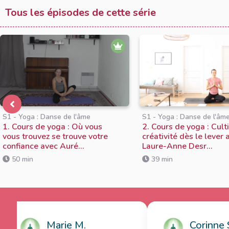
Tous les épisodes de cette série
S1 - Yoga : Danse de l'âme
S1 - Yoga : Danse de l'âm
1. Cours de yoga : Où vous
2. Cours de yoga : Cult
vous trouvez se trouve votre
créativité dès le lever 
confiance avec Auré...
Laure-Anne Desr...
50 min
39 min
Marie M.
Corinne S