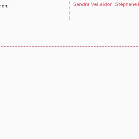
Sandra Vellaidon
,
Stéphane 
on...