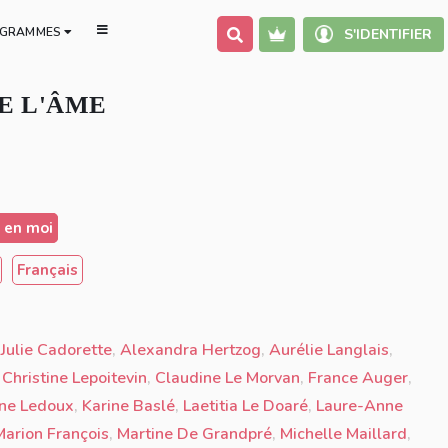
GRAMMES
S'IDENTIFIER
DE L'ÂME
 en moi
Français
,
Julie Cadorette
,
Alexandra Hertzog
,
Aurélie Langlais
,
,
Christine Lepoitevin
,
Claudine Le Morvan
,
France Auger
,
ine Ledoux
,
Karine Baslé
,
Laetitia Le Doaré
,
Laure-Anne
Marion François
,
Martine De Grandpré
,
Michelle Maillard
,