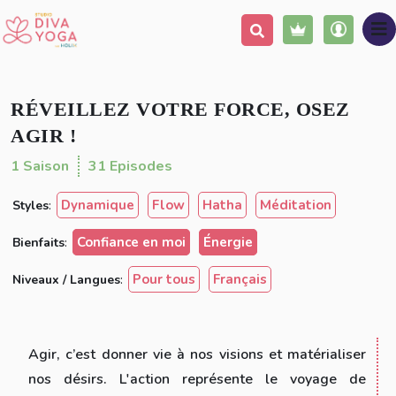
Ajouter à ma liste
(314 avis)
Partager
Populaire
RÉVEILLEZ VOTRE FORCE, OSEZ
AGIR !
1 Saison
31 Episodes
Dynamique
Flow
Hatha
Méditation
Styles
:
Confiance en moi
Énergie
Bienfaits
:
Pour tous
Français
Niveaux / Langues
:
Agir, c’est donner vie à nos visions et matérialiser
nos désirs. L'action représente le voyage de