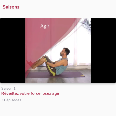
Saisons
Saison 1
Réveillez votre force, osez agir !
31 épisodes