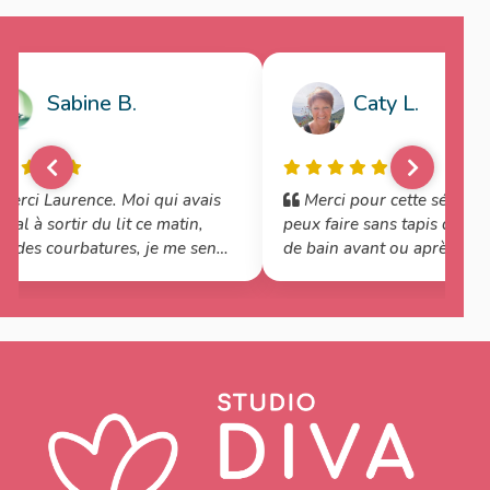
Sabine B.
Caty L.
erci Laurence. Moi qui avais
Merci pour cette séance q
mal à sortir du lit ce matin,
peux faire sans tapis dans la
c des courbatures, je me sens
de bain avant ou après ma
te pour ma journée. Cette
douche. Namasté
tique très douce m'a plutôt
raissé.